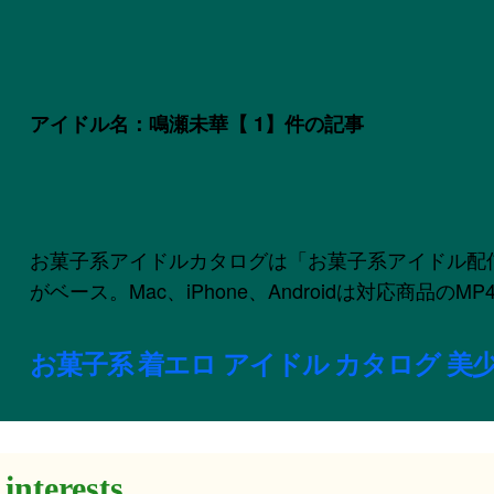
アイドル名：鳴瀬未華
【 1】件の記事
お菓子系アイドルカタログは「お菓子系アイドル配信委員会
がベース。Mac、iPhone、Androidは対応商品
お菓子系 着エロ アイドル カタログ 美少