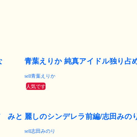
な
青葉えりか 純真アイドル独り占
青葉えりか
人気です
.07 みと
麗しのシンデレラ前編/志田みの
志田みのり