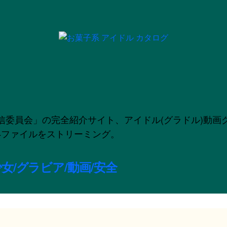
」の完全紹介サイト、アイドル(グラドル)動画グラビア配信
のMP4ファイルをストリーミング。
女/グラビア/動画/安全