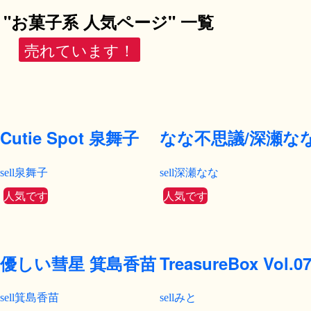
"お菓子系 人気ページ" 一覧
売れています！
Cutie Spot 泉舞子
なな不思議/深瀬な
泉舞子
深瀬なな
人気です
人気です
優しい彗星 箕島香苗
TreasureBox Vol
箕島香苗
みと