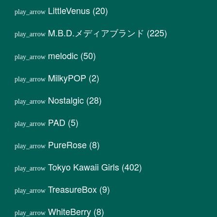
LittleVenus
(20)
M.B.D.メディアブランド
(225)
melodic
(50)
MilkyPOP
(2)
Nostalgic
(28)
PAD
(5)
PureRose
(8)
Tokyo Kawaii Girls
(402)
TreasureBox
(9)
WhiteBerry
(8)