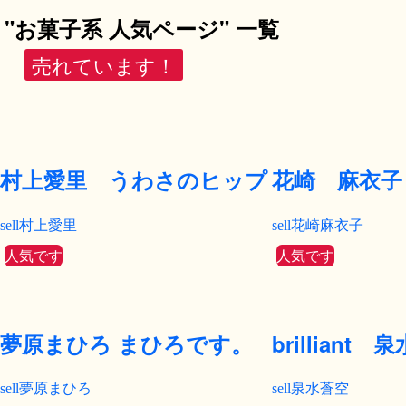
"お菓子系 人気ページ" 一覧
売れています！
村上愛里 うわさのヒップ
花崎 麻衣子
村上愛里
花崎麻衣子
人気です
人気です
夢原まひろ まひろです。
brilliant
夢原まひろ
泉水蒼空