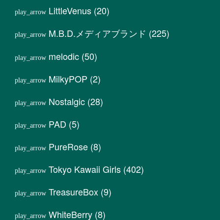
LittleVenus
(20)
M.B.D.メディアブランド
(225)
melodic
(50)
MilkyPOP
(2)
Nostalgic
(28)
PAD
(5)
PureRose
(8)
Tokyo Kawaii Girls
(402)
TreasureBox
(9)
WhiteBerry
(8)