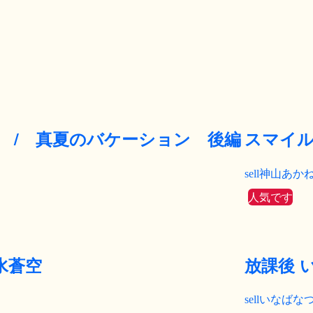
 / 真夏のバケーション 後編
スマイル
神山あか
人気です
 泉水蒼空
放課後 
いなばな