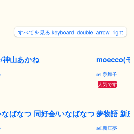
すべてを見る
keyboard_double_arrow_right
/神山あかね
moecco(
ね
泉舞子
人気です
いなばなつ 同好会/いなばなつ
夢物語 新
つ
新庄夢