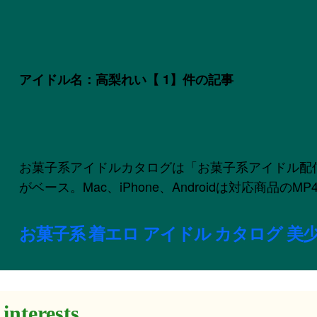
アイドル名：高梨れい
【 1】件の記事
お菓子系アイドルカタログは「お菓子系アイドル配信委員会
がベース。Mac、iPhone、Androidは対応商品
お菓子系 着エロ アイドル カタログ 美少