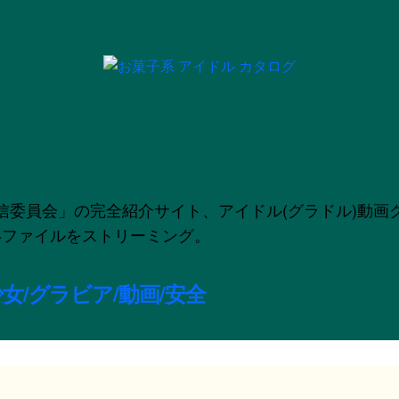
」の完全紹介サイト、アイドル(グラドル)動画グラビア配信
のMP4ファイルをストリーミング。
女/グラビア/動画/安全