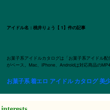
アイドル名：桃井りょう
【 1】件の記事
お菓子系アイドルカタログは「お菓子系アイドル配信委員会
がベース。Mac、iPhone、Androidは対応商品
お菓子系 着エロ アイドル カタログ 美少