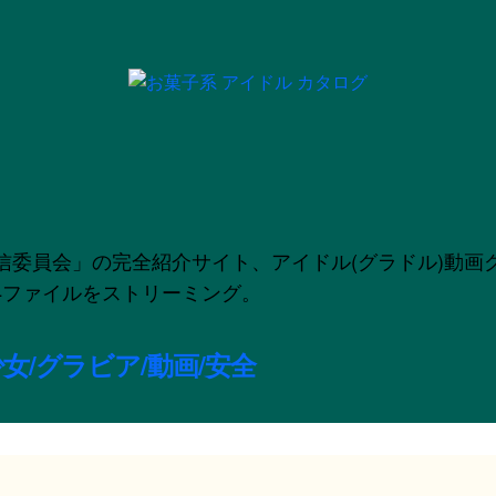
」の完全紹介サイト、アイドル(グラドル)動画グラビア配信
のMP4ファイルをストリーミング。
女/グラビア/動画/安全