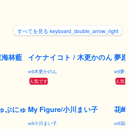
すべてを見る
keyboard_double_arrow_right
/東海林藍
イケナイコト / 木更かのん
夢原
木更かのん
夢
人気です
人気
ゅぷにゅ
My Figure/小川まい子
花崎
小川まい子
花