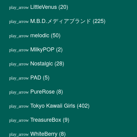
LittleVenus
(20)
M.B.D.メディアブランド
(225)
melodic
(50)
MilkyPOP
(2)
Nostalgic
(28)
PAD
(5)
PureRose
(8)
Tokyo Kawaii Girls
(402)
TreasureBox
(9)
WhiteBerry
(8)