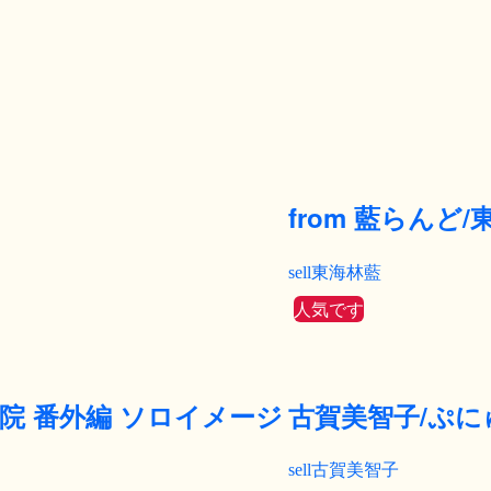
from 藍らんど
東海林藍
人気です
院 番外編 ソロイメージ
古賀美智子/ぷに
古賀美智子