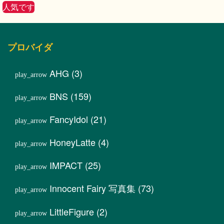
人気です
プロバイダ
AHG
(3)
BNS
(159)
FancyIdol
(21)
HoneyLatte
(4)
IMPACT
(25)
Innocent Fairy 写真集
(73)
LittleFigure
(2)