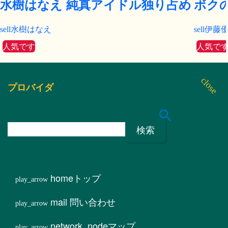
水樹はなえ 純真アイドル独り占め
ボクの
水樹はなえ
伊藤
人気です
人気で
プロバイダ
検
索
:
home
トップ
mail
問い合わせ
network_node
マップ