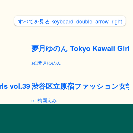
すべてを見る
keyboard_double_arrow_right
夢月ゆのん Tokyo Kawaii Girls 
夢月ゆのん
s vol.39
渋谷区立原宿ファッション女学
梅園えみ