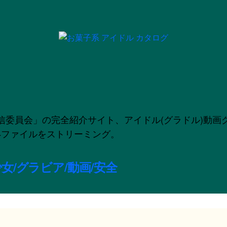
」の完全紹介サイト、アイドル(グラドル)動画グラビア配信
のMP4ファイルをストリーミング。
女/グラビア/動画/安全