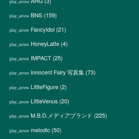
AHG
(3)
BNS
(159)
FancyIdol
(21)
HoneyLatte
(4)
IMPACT
(25)
Innocent Fairy 写真集
(73)
LittleFigure
(2)
LittleVenus
(20)
M.B.D.メディアブランド
(225)
melodic
(50)