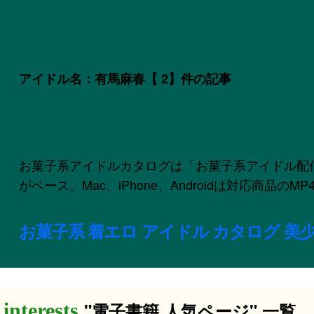
アイドル名：有馬麻春
【 2】件の記事
お菓子系アイドルカタログは「お菓子系アイドル配信委員会
がベース。Mac、iPhone、Androidは対応商品
お菓子系 着エロ アイドル カタログ 美少
"電子書籍 人気ページ" 一覧