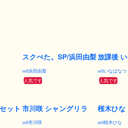
スクぺた。SP/浜田由梨
放課後 
浜田由梨
いなばなつ
人気です
人気です
書籍セット
市川咲 シャングリラ
桜木ひな
市川咲
桜木ひな