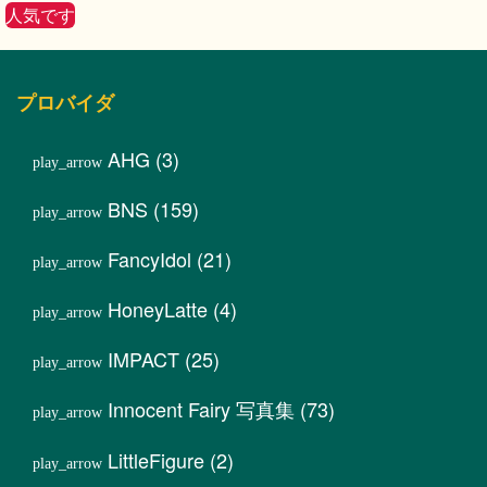
人気です
プロバイダ
AHG
(3)
BNS
(159)
FancyIdol
(21)
HoneyLatte
(4)
IMPACT
(25)
Innocent Fairy 写真集
(73)
LittleFigure
(2)