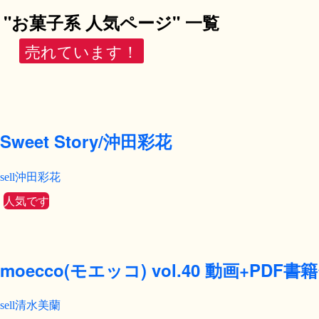
"お菓子系 人気ページ" 一覧
売れています！
Sweet Story/沖田彩花
沖田彩花
人気です
moecco(モエッコ) vol.40 動画+PDF
清水美蘭