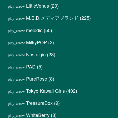
LittleVenus
(20)
M.B.D.メディアブランド
(225)
melodic
(50)
MilkyPOP
(2)
Nostalgic
(28)
PAD
(5)
PureRose
(8)
Tokyo Kawaii Girls
(402)
TreasureBox
(9)
WhiteBerry
(8)