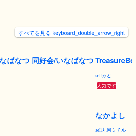
すべてを見る
keyboard_double_arrow_right
いなばなつ 同好会/いなばなつ
TreasureB
みと
人気です
なかよし 
丸河ミチル