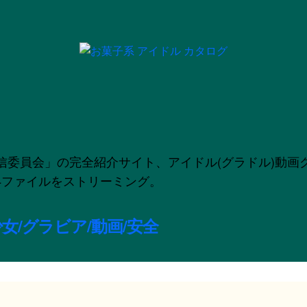
」の完全紹介サイト、アイドル(グラドル)動画グラビア配信
のMP4ファイルをストリーミング。
女/グラビア/動画/安全