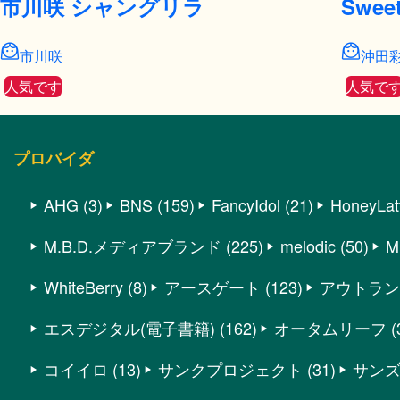
市川咲 シャングリラ
Swee
市川咲
沖田
人気です
人気で
プロバイダ
AHG
(3)
BNS
(159)
FancyIdol
(21)
HoneyLat
M.B.D.メディアブランド
(225)
melodic
(50)
M
WhiteBerry
(8)
アースゲート
(123)
アウトラン4
エスデジタル(電子書籍)
(162)
オータムリーフ
(
コイイロ
(13)
サンクプロジェクト
(31)
サン