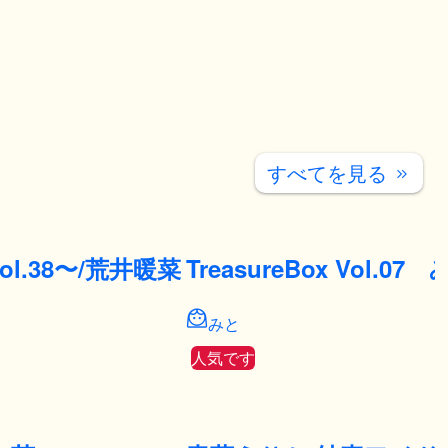
すべてを見る
keyboard_double_arrow_right
l.38〜/荒井暖菜
TreasureBox Vol.07
みと
人気です