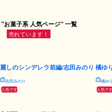
"お菓子系 人気ページ" 一覧
売れています！
麗しのシンデレラ前編/志田みのり
橘ゆ
志田みのり
橘ゆ
人気です
人気で