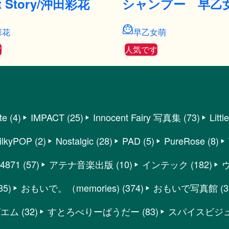
t Story/沖田彩花
シャンプー 早乙
彩花
早乙女萌
す
人気です
te
(4)
IMPACT
(25)
Innocent Fairy 写真集
(73)
Littl
ilkyPOP
(2)
Nostalgic
(28)
PAD
(5)
PureRose
(8)
871
(57)
アテナ音楽出版
(10)
インテック
(182)
35)
おもいで。（memories)
(374)
おもいで写真館
(3
ズエム
(32)
すとろべりーぱうだー
(83)
スパイスビジ