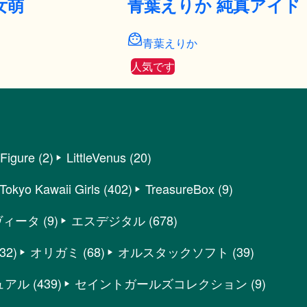
女萌
青葉えりか 純真アイド
青葉えりか
人気です
eFigure
(2)
LittleVenus
(20)
Tokyo Kawaii Girls
(402)
TreasureBox
(9)
ヴィータ
(9)
エスデジタル
(678)
32)
オリガミ
(68)
オルスタックソフト
(39)
ュアル
(439)
セイントガールズコレクション
(9)