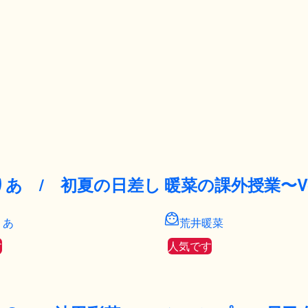
りあ / 初夏の日差し
暖菜の課外授業〜Vo
りあ
荒井暖菜
す
人気です