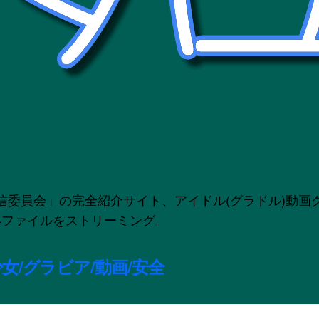
」の完全紹介サイト、アイドル(グラドル)動画グラビア配信
のMP4ファイルをストリーミング。
女/グラビア/動画/安全