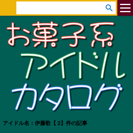
arrow_circle_down
s
e
a
r
c
h
:
アイドル名：伊藤歌
【 2】件の記事