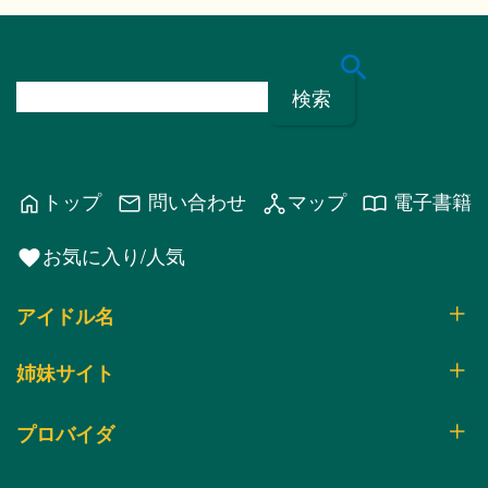
検
索
:
トップ
問い合わせ
マップ
電子書籍
home
mail
network_node
import_contacts
お気に入り/人気
favorite
アイドル名
姉妹サイト
プロバイダ