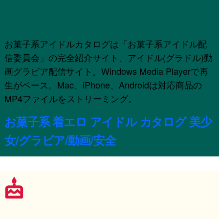
お菓子系アイドルカタログは「お菓子系アイドル配
信委員会」の完全紹介サイト、アイドル(グラドル)動
画グラビア配信サイト。Windows Media Playerで再
生がベース。Mac、iPhone、Androidは対応商品の
MP4ファイルをストリーミング。
お菓子系 着エロ アイドル カタログ 美少
女/グラビア/動画/安全