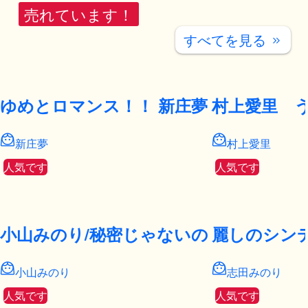
売れています！
すべてを見る
keyboard_double_arrow_right
ゆめとロマンス！！ 新庄夢
村上愛里 
新庄夢
村上愛里
人気です
人気です
小山みのり/秘密じゃないの
麗しのシン
小山みのり
志田みのり
人気です
人気です