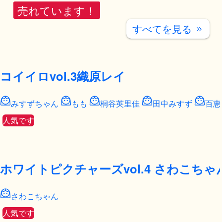
売れています！
すべてを見る
keyboard_double_arrow_right
コイイロvol.3織原レイ
みすずちゃん
もも
桐谷英里佳
田中みすず
百恵
人気です
ホワイトピクチャーズvol.4 さわこちゃ
さわこちゃん
人気です