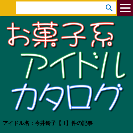
arrow_circle_down
s
e
a
r
c
h
:
アイドル名：今井鈴子
【 1】件の記事