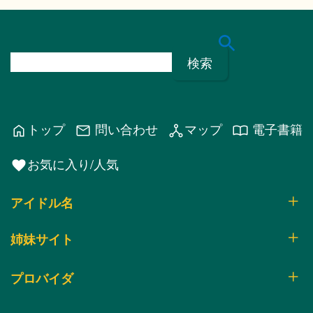
検
索
:
トップ
問い合わせ
マップ
電子書籍
home
mail
network_node
import_contacts
お気に入り/人気
favorite
アイドル名
姉妹サイト
プロバイダ