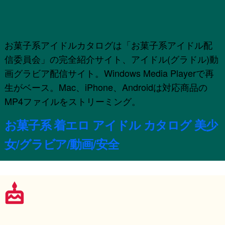
お菓子系アイドルカタログは「お菓子系アイドル配
信委員会」の完全紹介サイト、アイドル(グラドル)動
画グラビア配信サイト。Windows Media Playerで再
生がベース。Mac、iPhone、Androidは対応商品の
MP4ファイルをストリーミング。
お菓子系 着エロ アイドル カタログ 美少
女/グラビア/動画/安全