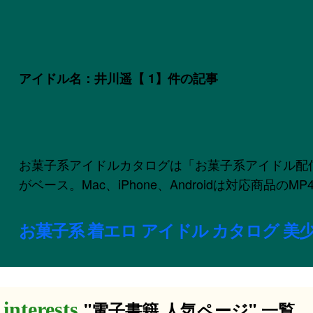
アイドル名：井川遥
【 1】件の記事
お菓子系アイドルカタログは「お菓子系アイドル配信委員会
がベース。Mac、iPhone、Androidは対応商品
お菓子系 着エロ アイドル カタログ 美少
"電子書籍 人気ページ" 一覧