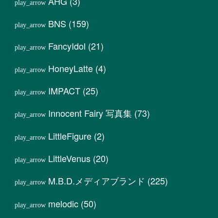
AHG
(3)
BNS
(159)
FancyIdol
(21)
HoneyLatte
(4)
IMPACT
(25)
Innocent Fairy 写真集
(73)
LittleFigure
(2)
LittleVenus
(20)
M.B.D.メディアブランド
(225)
melodic
(50)