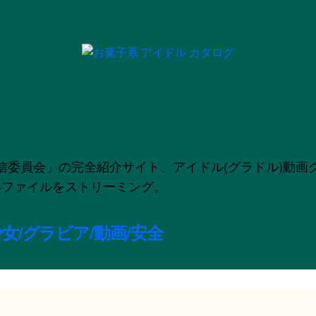
」の完全紹介サイト、アイドル(グラドル)動画グラビア配信
のMP4ファイルをストリーミング。
女/グラビア/動画/安全