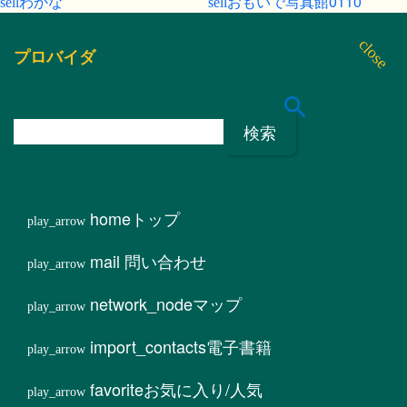
わかな
おもいで写真館0110
プロバイダ
検
索
:
home
トップ
mail
問い合わせ
network_node
マップ
import_contacts
電子書籍
favorite
お気に入り/人気