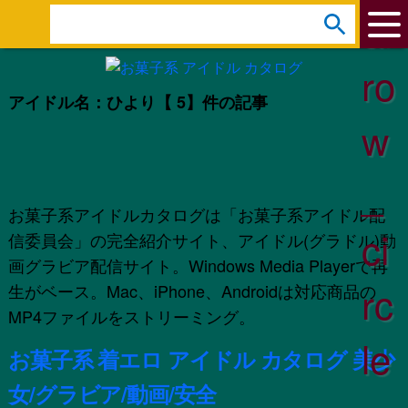
ar
s
e
ro
a
アイドル名：ひより
【 5】件の記事
r
w
c
h
_
:
お菓子系アイドルカタログは「お菓子系アイドル配
ci
信委員会」の完全紹介サイト、アイドル(グラドル)動
画グラビア配信サイト。Windows Media Playerで再
rc
生がベース。Mac、iPhone、Androidは対応商品の
MP4ファイルをストリーミング。
le
お菓子系 着エロ アイドル カタログ 美少
女/グラビア/動画/安全