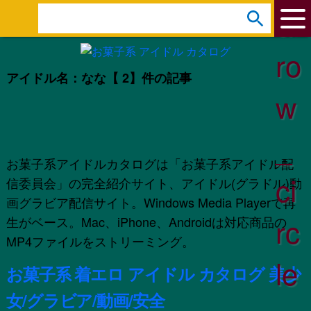
ar
s
e
ro
a
アイドル名：なな
【 2】件の記事
r
w
c
h
_
:
お菓子系アイドルカタログは「お菓子系アイドル配
ci
信委員会」の完全紹介サイト、アイドル(グラドル)動
画グラビア配信サイト。Windows Media Playerで再
rc
生がベース。Mac、iPhone、Androidは対応商品の
MP4ファイルをストリーミング。
le
お菓子系 着エロ アイドル カタログ 美少
女/グラビア/動画/安全