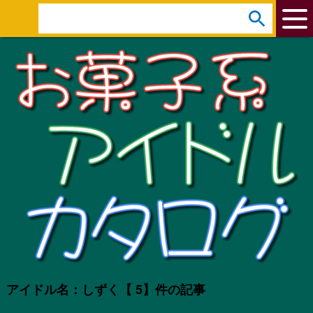
arrow_circle_down
s
e
a
r
c
h
:
アイドル名：しずく
【 5】件の記事