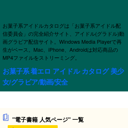
お菓子系アイドルカタログは「お菓子系アイドル配
信委員会」の完全紹介サイト、アイドル(グラドル)動
画グラビア配信サイト。Windows Media Playerで再
生がベース。Mac、iPhone、Androidは対応商品の
MP4ファイルをストリーミング。
お菓子系 着エロ アイドル カタログ 美少
女/グラビア/動画/安全
"電子書籍 人気ページ" 一覧