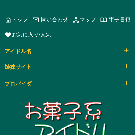
:
トップ
問い合わせ
マップ
電子書籍
home
mail
network_node
import_contacts
お気に入り/人気
favorite
アイドル名
姉妹サイト
プロバイダ