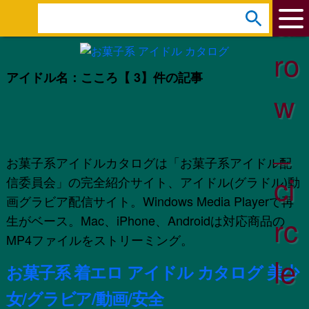
ar
s
e
ro
a
アイドル名：こころ
【 3】件の記事
r
w
c
h
_
:
お菓子系アイドルカタログは「お菓子系アイドル配
ci
信委員会」の完全紹介サイト、アイドル(グラドル)動
画グラビア配信サイト。Windows Media Playerで再
rc
生がベース。Mac、iPhone、Androidは対応商品の
MP4ファイルをストリーミング。
le
お菓子系 着エロ アイドル カタログ 美少
女/グラビア/動画/安全