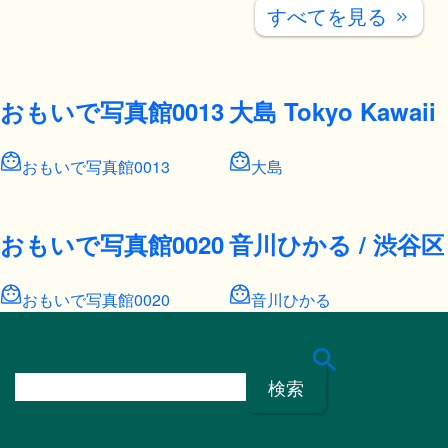
すべてを見る
keyboard_double_arrow_right
おもいで写真館0013
大島 Tokyo Kawaii G
おもいで写真館0013
大島
おもいで写真館0020
音川ひかる / 渋
おもいで写真館0020
音川ひかる
検
索
: