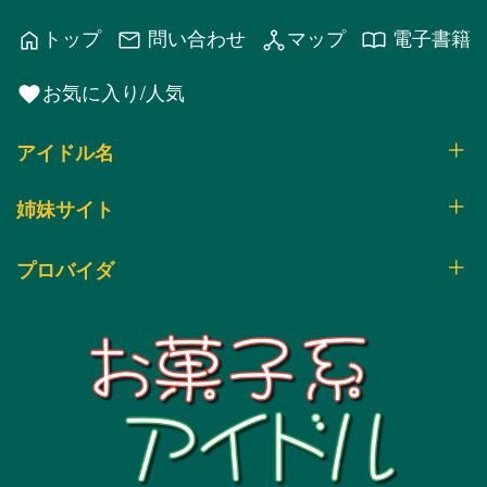
トップ
問い合わせ
マップ
電子書籍
home
mail
network_node
import_contacts
お気に入り/人気
favorite
アイドル名
姉妹サイト
プロバイダ