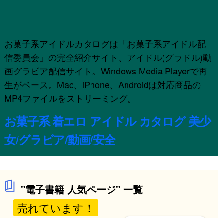
お菓子系アイドルカタログは「お菓子系アイドル配
信委員会」の完全紹介サイト、アイドル(グラドル)動
画グラビア配信サイト。Windows Media Playerで再
生がベース。Mac、iPhone、Androidは対応商品の
MP4ファイルをストリーミング。
お菓子系 着エロ アイドル カタログ 美少
女/グラビア/動画/安全
"電子書籍 人気ページ" 一覧
売れています！