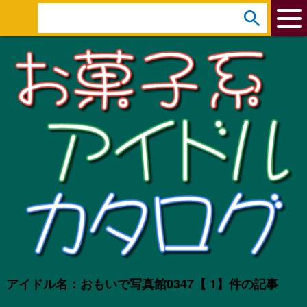
arrow_circle_down
s
e
a
r
c
h
:
アイドル名：おもいで写真館0347
【 1】件の記事