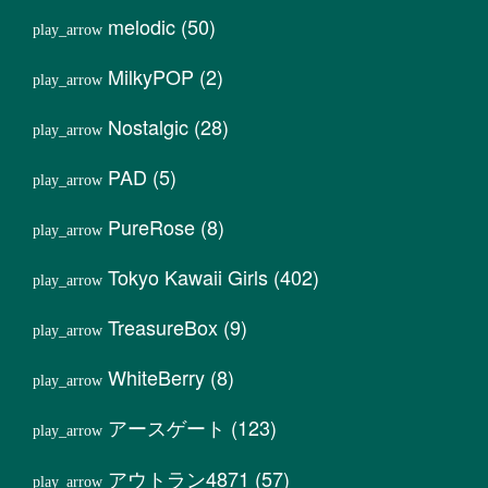
melodic
(50)
MilkyPOP
(2)
Nostalgic
(28)
PAD
(5)
PureRose
(8)
Tokyo Kawaii Girls
(402)
TreasureBox
(9)
WhiteBerry
(8)
アースゲート
(123)
アウトラン4871
(57)