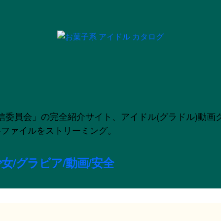
」の完全紹介サイト、アイドル(グラドル)動画グラビア配信
のMP4ファイルをストリーミング。
女/グラビア/動画/安全