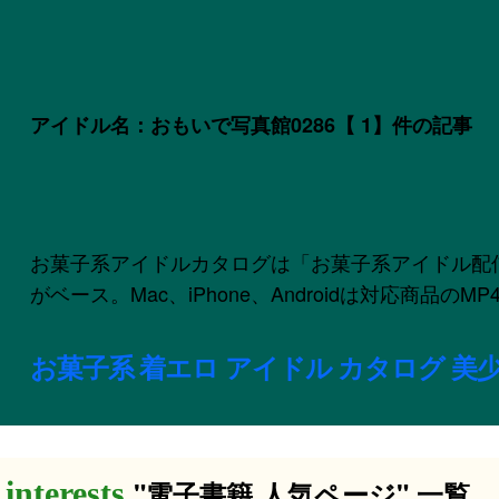
アイドル名：おもいで写真館0286
【 1】件の記事
お菓子系アイドルカタログは「お菓子系アイドル配信委員会
がベース。Mac、iPhone、Androidは対応商品
お菓子系 着エロ アイドル カタログ 美少
"電子書籍 人気ページ" 一覧