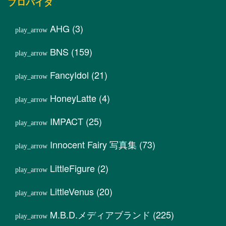
プロバイダ
AHG
(3)
BNS
(159)
FancyIdol
(21)
HoneyLatte
(4)
IMPACT
(25)
Innocent Fairy 写真集
(73)
LittleFigure
(2)
LittleVenus
(20)
M.B.D.メディアブランド
(225)