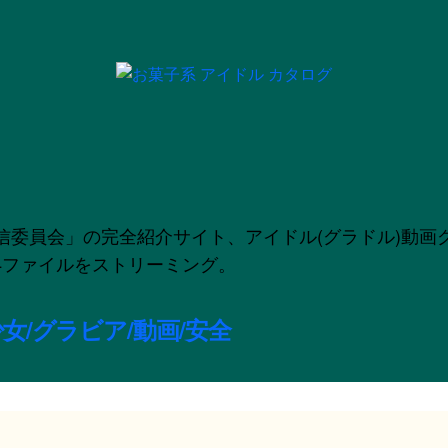
」の完全紹介サイト、アイドル(グラドル)動画グラビア配信
のMP4ファイルをストリーミング。
女/グラビア/動画/安全