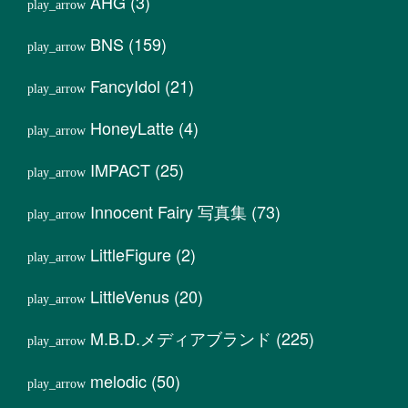
AHG
(3)
BNS
(159)
FancyIdol
(21)
HoneyLatte
(4)
IMPACT
(25)
Innocent Fairy 写真集
(73)
LittleFigure
(2)
LittleVenus
(20)
M.B.D.メディアブランド
(225)
melodic
(50)