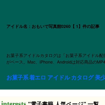
アイドル名：おもいで写真館0260
【 1】件の記事
お菓子系アイドルカタログは「お菓子系アイドル配信委員会
がベース。Mac、iPhone、Androidは対応商品
お菓子系 着エロ アイドル カタログ 美少
"電子書籍 人気ページ" 一覧