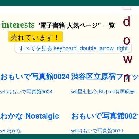
_
d
"電子書籍 人気ページ" 一覧
o
売れています！
すべてを見る
keyboard_double_arrow_right
w
n
おもいで写真館0024
渋谷区立原宿ファッシ
おもいで写真館0024
星七虹心[BD]
有馬麻春
わかな Nostalgic
おもいで写真館002
わかな
おもいで写真館0021