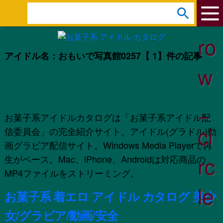
ar
s
e
ro
a
アイドル名：おもいで写真館0257
【 1】件の記事
r
w
c
h
_
:
お菓子系アイドルカタログは「お菓子系アイドル配
ci
信委員会」の完全紹介サイト、アイドル(グラドル)動
画グラビア配信サイト。Windows Media Playerで再
rc
生がベース。Mac、iPhone、Androidは対応商品の
MP4ファイルをストリーミング。
le
お菓子系 着エロ アイドル カタログ 美少
女/グラビア/動画/安全