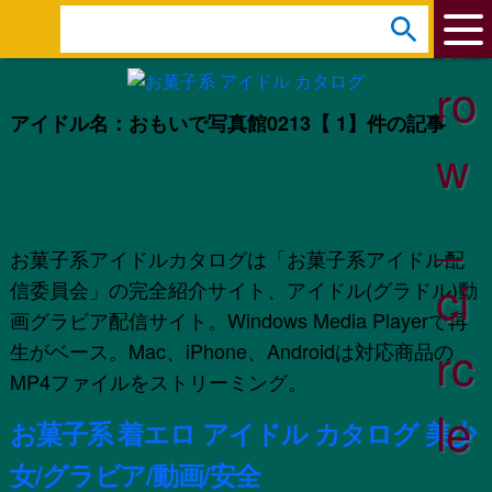
ar
s
e
ro
a
アイドル名：おもいで写真館0213
【 1】件の記事
r
w
c
h
_
:
お菓子系アイドルカタログは「お菓子系アイドル配
ci
信委員会」の完全紹介サイト、アイドル(グラドル)動
画グラビア配信サイト。Windows Media Playerで再
rc
生がベース。Mac、iPhone、Androidは対応商品の
MP4ファイルをストリーミング。
le
お菓子系 着エロ アイドル カタログ 美少
女/グラビア/動画/安全