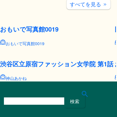
すべてを見る
keyboard_double_arrow_right
おもいで写真館0019
おもいで写真館0019
渋谷区立原宿ファッション女学院 第1話
神山あかね
検
索
: