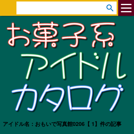
arrow_circle_down
s
e
a
r
c
h
:
アイドル名：おもいで写真館0206
【 1】件の記事