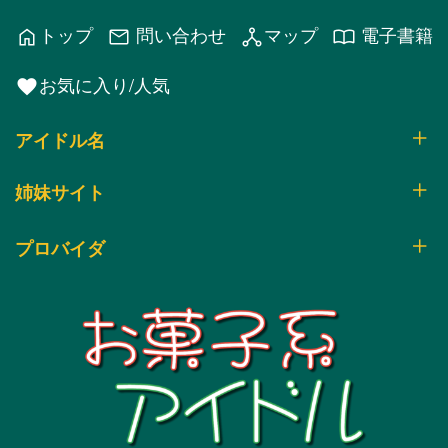
トップ
問い合わせ
マップ
電子書籍
home
mail
network_node
import_contacts
お気に入り/人気
favorite
アイドル名
姉妹サイト
プロバイダ