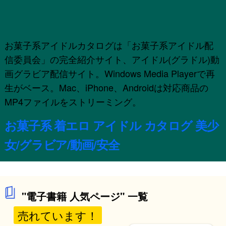
お菓子系アイドルカタログは「お菓子系アイドル配
信委員会」の完全紹介サイト、アイドル(グラドル)動
画グラビア配信サイト。Windows Media Playerで再
生がベース。Mac、iPhone、Androidは対応商品の
MP4ファイルをストリーミング。
お菓子系 着エロ アイドル カタログ 美少
女/グラビア/動画/安全
"電子書籍 人気ページ" 一覧
売れています！