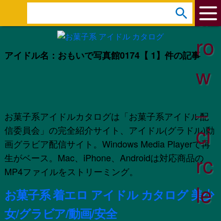
ar
s
e
ro
a
アイドル名：おもいで写真館0174
【 1】件の記事
r
w
c
h
_
:
お菓子系アイドルカタログは「お菓子系アイドル配
ci
信委員会」の完全紹介サイト、アイドル(グラドル)動
画グラビア配信サイト。Windows Media Playerで再
rc
生がベース。Mac、iPhone、Androidは対応商品の
MP4ファイルをストリーミング。
le
お菓子系 着エロ アイドル カタログ 美少
女/グラビア/動画/安全