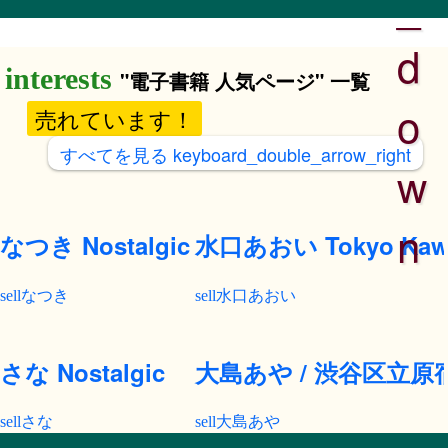
_
d
"電子書籍 人気ページ" 一覧
o
売れています！
すべてを見る
keyboard_double_arrow_right
w
n
なつき Nostalgic
水口あおい Tokyo Kawaii
なつき
水口あおい
さな Nostalgic
大島あや / 渋谷区立
さな
大島あや