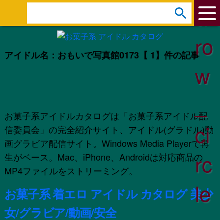
ar
s
e
ro
a
アイドル名：おもいで写真館0173
【 1】件の記事
r
w
c
h
_
:
お菓子系アイドルカタログは「お菓子系アイドル配
ci
信委員会」の完全紹介サイト、アイドル(グラドル)動
画グラビア配信サイト。Windows Media Playerで再
rc
生がベース。Mac、iPhone、Androidは対応商品の
MP4ファイルをストリーミング。
le
お菓子系 着エロ アイドル カタログ 美少
女/グラビア/動画/安全