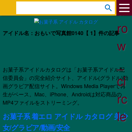
ar
s
e
ro
a
アイドル名：おもいで写真館0140
【 1】件の記事
r
w
c
h
_
:
お菓子系アイドルカタログは「お菓子系アイドル配
ci
信委員会」の完全紹介サイト、アイドル(グラドル)動
画グラビア配信サイト。Windows Media Playerで再
rc
生がベース。Mac、iPhone、Androidは対応商品の
MP4ファイルをストリーミング。
le
お菓子系 着エロ アイドル カタログ 美少
女/グラビア/動画/安全