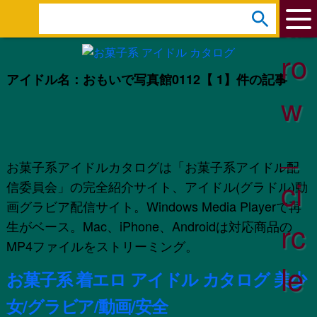
ar
s
e
ro
a
アイドル名：おもいで写真館0112
【 1】件の記事
r
w
c
h
_
:
お菓子系アイドルカタログは「お菓子系アイドル配
ci
信委員会」の完全紹介サイト、アイドル(グラドル)動
画グラビア配信サイト。Windows Media Playerで再
rc
生がベース。Mac、iPhone、Androidは対応商品の
MP4ファイルをストリーミング。
le
お菓子系 着エロ アイドル カタログ 美少
女/グラビア/動画/安全