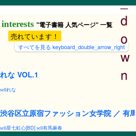
_
d
"電子書籍 人気ページ" 一覧
o
売れています！
すべてを見る
keyboard_double_arrow_right
w
n
れな VOL.1
れな
渋谷区立原宿ファッション女学院 ／ 有馬
星七虹心[BD]
有馬麻春