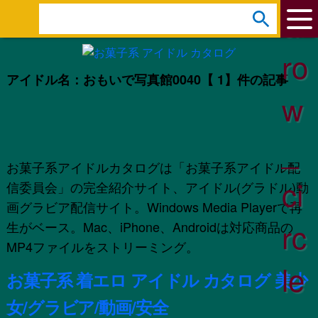
ar
s
e
ro
a
アイドル名：おもいで写真館0040
【 1】件の記事
r
w
c
h
_
:
お菓子系アイドルカタログは「お菓子系アイドル配
ci
信委員会」の完全紹介サイト、アイドル(グラドル)動
画グラビア配信サイト。Windows Media Playerで再
rc
生がベース。Mac、iPhone、Androidは対応商品の
MP4ファイルをストリーミング。
le
お菓子系 着エロ アイドル カタログ 美少
女/グラビア/動画/安全