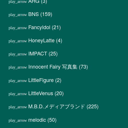
AHG
(3)
BNS
(159)
FancyIdol
(21)
HoneyLatte
(4)
IMPACT
(25)
Innocent Fairy 写真集
(73)
LittleFigure
(2)
LittleVenus
(20)
M.B.D.メディアブランド
(225)
melodic
(50)