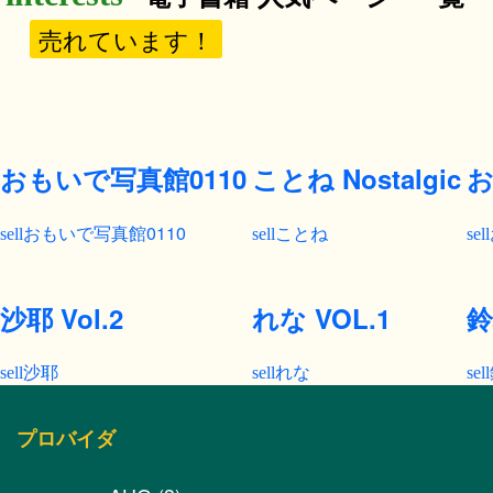
売れています！
おもいで写真館0110
ことね Nostalgic
お
おもいで写真館0110
ことね
沙耶 Vol.2
れな VOL.1
鈴
沙耶
れな
プロバイダ