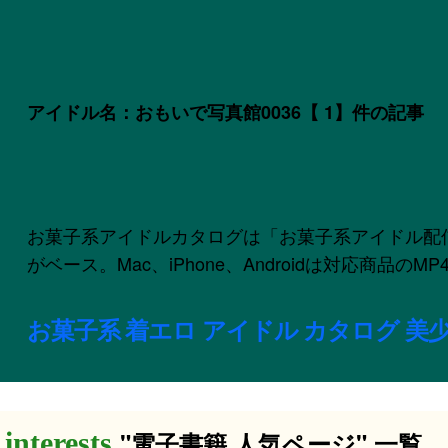
アイドル名：おもいで写真館0036
【 1】件の記事
お菓子系アイドルカタログは「お菓子系アイドル配信委員会
がベース。Mac、iPhone、Androidは対応商品
お菓子系 着エロ アイドル カタログ 美少
"電子書籍 人気ページ" 一覧