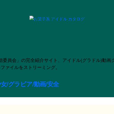
」の完全紹介サイト、アイドル(グラドル)動画グラビア配信
のMP4ファイルをストリーミング。
女/グラビア/動画/安全