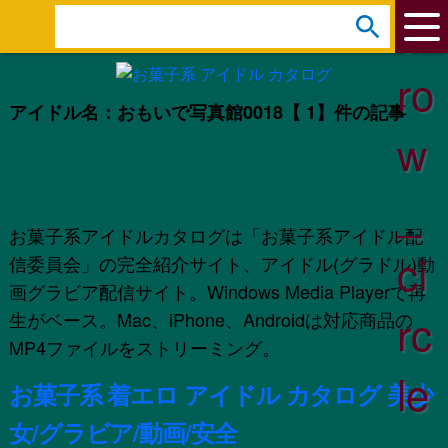
ar
s
e
ro
a
アイドル名：おもいで写真館0018
【 1】件の記事
r
w
c
h
_
:
お菓子系アイドルカタログは「お菓子系アイドル配
ci
信委員会」の完全紹介サイト、アイドル(グラドル)動
画グラビア配信サイト。Windows Media Playerで再
rc
生がベース。Mac、iPhone、Androidは対応商品の
MP4ファイルをストリーミング。
le
お菓子系 着エロ アイドル カタログ 美少
女/グラビア/動画/安全