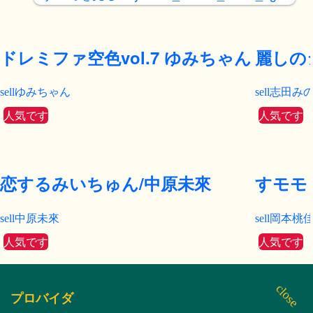
ドレミファ空色vol.7 ゆみちゃん
麗しの
ゆみちゃん
志田み
人気です
人気です
恋するみいちゅん/中原未來
すモモ
中原未來
岡本桃
人気です
人気です
プロバイダ