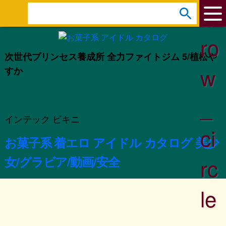
ar
s
e
ro
a
次世代プリンセス養成所 全力ファイトジム 5/植松や
r
w
すか
c
h
_
:
インテック ビキニ
ci
お菓子系 着エロ アイドル カタログ 美少
rc
女/グラビア/動画/安全
le