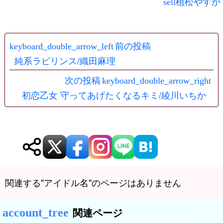
植松やすか
投
前の投稿
稿
純系ラビリンス/織田麻理
ナ
次の投稿
初恋乙女 守ってあげたくなるキミ/綾川いちか
ビ
ゲ
ー
シ
ョ
関連する"アイドル名"のページはありません
ン
関連ページ